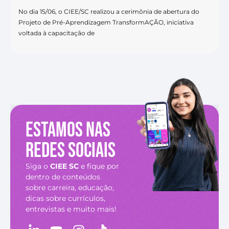
No dia 15/06, o CIEE/SC realizou a cerimônia de abertura do
Projeto de Pré-Aprendizagem TransformAÇÃO, iniciativa
voltada à capacitação de
Estamos nas
redes sociais
Siga o
CIEE SC
e fique por
dentro de conteúdos
sobre carreira, educação,
dicas sobre currículos,
entrevistas e muito mais!