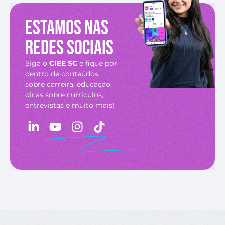
Estamos nas
redes sociais
Siga o
CIEE SC
e fique por
dentro de conteúdos
sobre carreira, educação,
dicas sobre currículos,
entrevistas e muito mais!