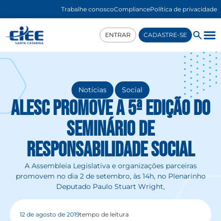
Trabalhe conosco
Compliance
Política de privacidade
ENTRAR
CADASTRE-SE
,
Notícias
Social
Alesc promove a 5ª edição do
seminário de
Responsabilidade Social
A Assembleia Legislativa e organizações parceiras
promovem no dia 2 de setembro, às 14h, no Plenarinho
Deputado Paulo Stuart Wright,
12 de agosto de 2019
tempo de leitura