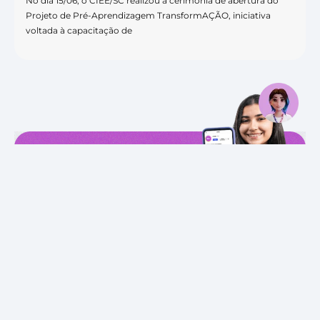
No dia 15/06, o CIEE/SC realizou a cerimônia de abertura do
Projeto de Pré-Aprendizagem TransformAÇÃO, iniciativa
voltada à capacitação de
Estamos nas
redes sociais
Siga o
CIEE SC
e fique por
dentro de conteúdos
sobre carreira, educação,
dicas sobre currículos,
entrevistas e muito mais!