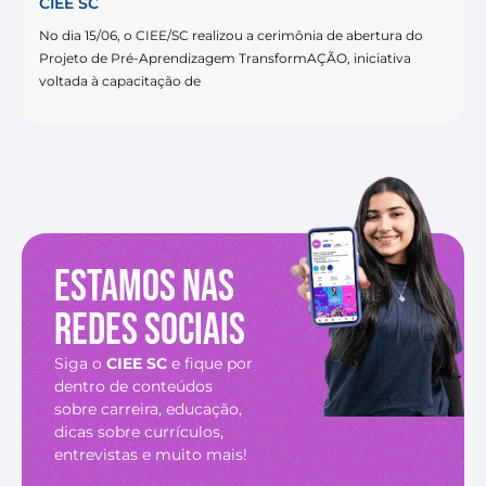
CIEE SC
No dia 15/06, o CIEE/SC realizou a cerimônia de abertura do
Projeto de Pré-Aprendizagem TransformAÇÃO, iniciativa
voltada à capacitação de
Estamos nas
redes sociais
Siga o
CIEE SC
e fique por
dentro de conteúdos
sobre carreira, educação,
dicas sobre currículos,
entrevistas e muito mais!