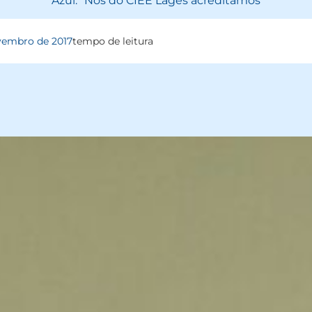
Azul. “Nós do CIEE Lages acreditamos
vembro de 2017
tempo de leitura