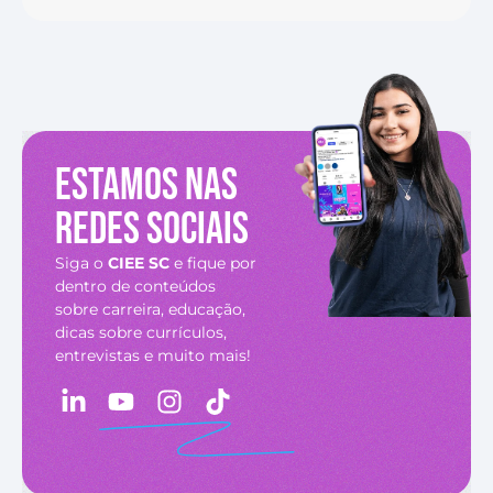
Estamos nas
redes sociais
Siga o
CIEE SC
e fique por
dentro de conteúdos
sobre carreira, educação,
dicas sobre currículos,
entrevistas e muito mais!