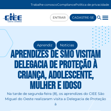
Trabalhe conosco
Compliance
Política de privacidade
ENTRAR
CADASTRE-SE
,
Aprendiz
Notícias
Aprendizes de SMO visitam
Delegacia de Proteção à
Criança, Adolescente,
Mulher e Idoso
Na tarde de segunda-feira (8), os aprendizes do CIEE São
Miguel do Oeste realizaram visita a Delegacia de Proteção
à