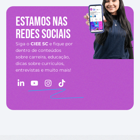
Estamos nas
redes sociais
Siga o
CIEE SC
e fique por
dentro de conteúdos
sobre carreira, educação,
dicas sobre currículos,
entrevistas e muito mais!