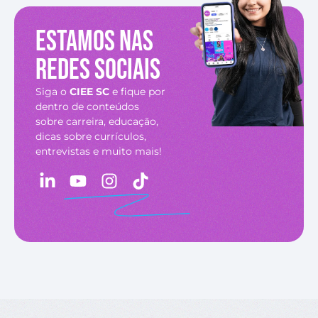
Estamos nas
redes sociais
Siga o
CIEE SC
e fique por
dentro de conteúdos
sobre carreira, educação,
dicas sobre currículos,
entrevistas e muito mais!