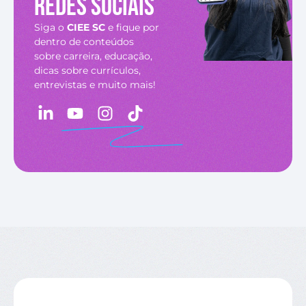
redes sociais
Siga o
CIEE SC
e fique por
dentro de conteúdos
sobre carreira, educação,
dicas sobre currículos,
entrevistas e muito mais!