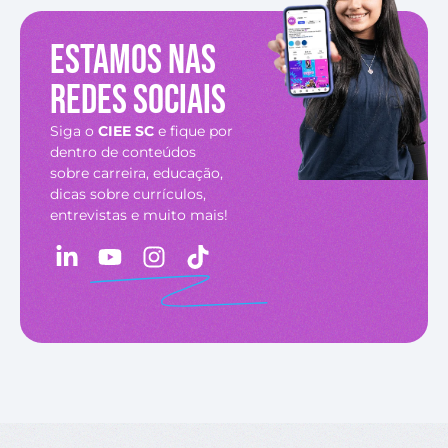
Estamos nas
redes sociais
Siga o
CIEE SC
e fique por
dentro de conteúdos
sobre carreira, educação,
dicas sobre currículos,
entrevistas e muito mais!