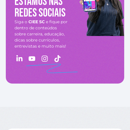
Estamos nas
redes sociais
Siga o
CIEE SC
e fique por
dentro de conteúdos
sobre carreira, educação,
dicas sobre currículos,
entrevistas e muito mais!