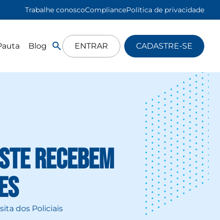
Trabalhe conosco
Compliance
Política de privacidade
Pauta
Blog
ENTRAR
CADASTRE-SE
este recebem
res
ita dos Policiais