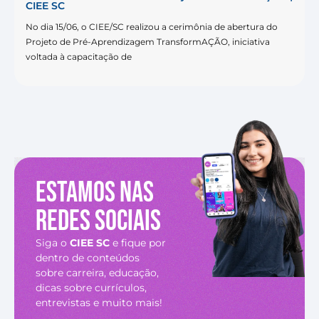
CIEE SC
No dia 15/06, o CIEE/SC realizou a cerimônia de abertura do
Projeto de Pré-Aprendizagem TransformAÇÃO, iniciativa
voltada à capacitação de
Estamos nas
redes sociais
Siga o
CIEE SC
e fique por
dentro de conteúdos
sobre carreira, educação,
dicas sobre currículos,
entrevistas e muito mais!