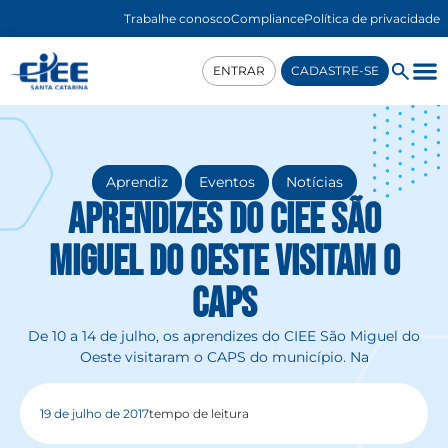
Trabalhe conosco
Compliance
Política de privacidade
ENTRAR
CADASTRE-SE
,
,
Aprendiz
Eventos
Notícias
Aprendizes do CIEE São
Miguel do Oeste visitam o
CAPS
De 10 a 14 de julho, os aprendizes do CIEE São Miguel do
Oeste visitaram o CAPS do município. Na
19 de julho de 2017
tempo de leitura