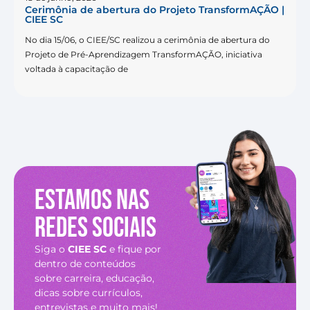
Cerimônia de abertura do Projeto TransformAÇÃO |
CIEE SC
No dia 15/06, o CIEE/SC realizou a cerimônia de abertura do
Projeto de Pré-Aprendizagem TransformAÇÃO, iniciativa
voltada à capacitação de
Estamos nas
redes sociais
Siga o
CIEE SC
e fique por
dentro de conteúdos
sobre carreira, educação,
dicas sobre currículos,
entrevistas e muito mais!