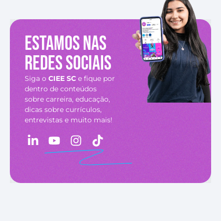
Estamos nas
redes sociais
Siga o
CIEE SC
e fique por
dentro de conteúdos
sobre carreira, educação,
dicas sobre currículos,
entrevistas e muito mais!