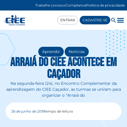
Trabalhe conosco
Compliance
Política de privacidade
ENTRAR
CADASTRE-SE
,
Aprendiz
Notícias
Arraiá do CIEE acontece em
Caçador
Na segunda-feira (24), no Encontro Complementar da
aprendizagem do CIEE Caçador, as turmas se uniram para
organizar o “Arraiá do
26 de junho de 2019
tempo de leitura