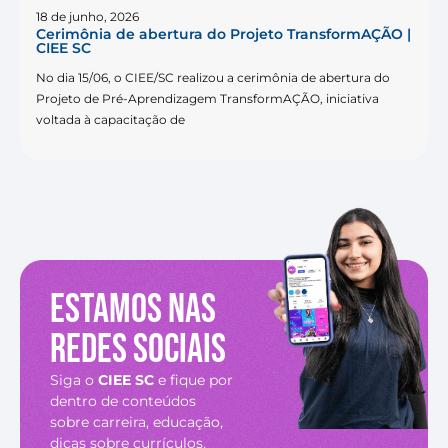
18 de junho, 2026
Cerimônia de abertura do Projeto TransformAÇÃO |
CIEE SC
No dia 15/06, o CIEE/SC realizou a cerimônia de abertura do
Projeto de Pré-Aprendizagem TransformAÇÃO, iniciativa
voltada à capacitação de
Estamos nas
redes sociais
Siga o
CIEE SC
e fique por
dentro de conteúdos
sobre carreira, educação,
dicas sobre currículos,