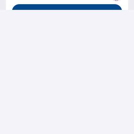
QUERO FALAR COM O CIEE SC
VAGAS DISPONÍVEIS
SOBRE O CIEE
Quem Somos
Unidades
Relatórios de Atividades