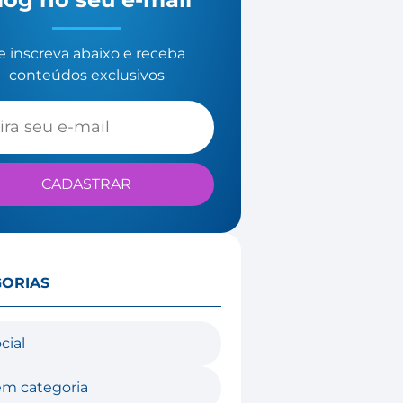
e inscreva abaixo e receba
conteúdos exclusivos
CADASTRAR
GORIAS
cial
m categoria