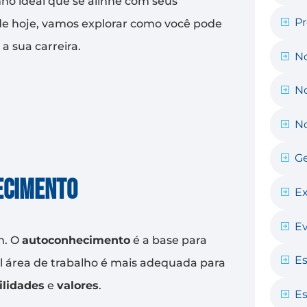
nho ideal que se alinhe com seus
Pr
 de hoje, vamos explorar como você pode
 a sua carreira.
No
No
No
Ge
ecimento
E
E
m. O
autoconhecimento
é a base para
Es
al área de trabalho é mais adequada para
ilidades
e
valores
.
Es