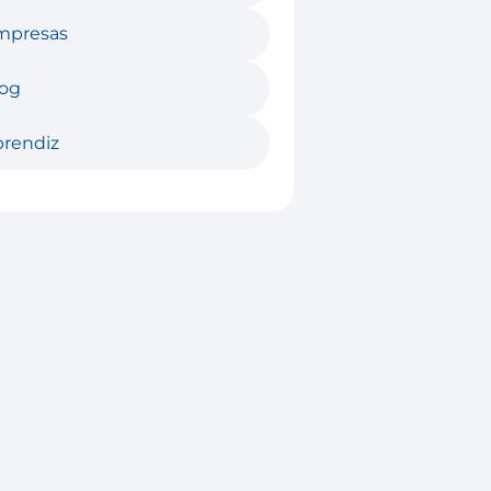
mpresas
log
rendiz