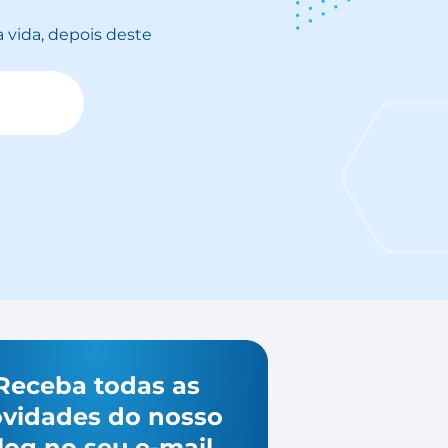
 vida, depois deste
Receba todas as
vidades do nosso
log no seu e-mail