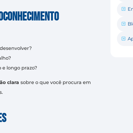
E
toconhecimento
B
Ap
 desenvolver?
alho?
o e longo prazo?
são clara
sobre o que você procura em
s.
es