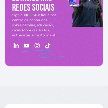
redes sociais
Siga o
CIEE SC
e fique por
dentro de conteúdos
sobre carreira, educação,
dicas sobre currículos,
entrevistas e muito mais!