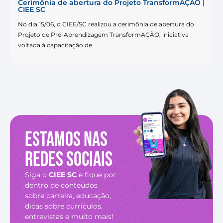
Cerimônia de abertura do Projeto TransformAÇÃO |
CIEE SC
No dia 15/06, o CIEE/SC realizou a cerimônia de abertura do
Projeto de Pré-Aprendizagem TransformAÇÃO, iniciativa
voltada à capacitação de
Estamos nas
redes sociais
Siga o
CIEE SC
e fique por
dentro de conteúdos
sobre carreira, educação,
dicas sobre currículos,
entrevistas e muito mais!