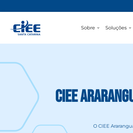
Sobre
Soluções
CIEE Ararang
O CIEE Araranguá