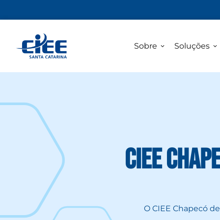
Sobre
Soluções
CIEE Chape
O CIEE Chapecó deu