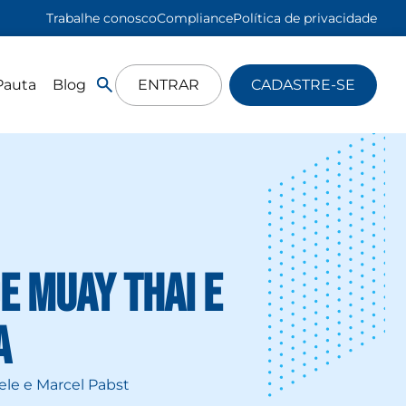
Trabalhe conosco
Compliance
Política de privacidade
Pauta
Blog
ENTRAR
CADASTRE-SE
e Muay Thai e
a
le e Marcel Pabst