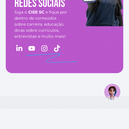
redes sociais
Siga o
CIEE SC
e fique por
dentro de conteúdos
sobre carreira, educação,
dicas sobre currículos,
entrevistas e muito mais!