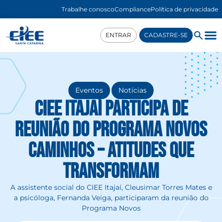
Trabalhe conosco
Compliance
Política de privacidade
ENTRAR
CADASTRE-SE
,
Eventos
Notícias
CIEE Itajaí participa de
reunião do Programa Novos
Caminhos – Atitudes Que
Transformam
A assistente social do CIEE Itajaí, Cleusimar Torres Mates e
a psicóloga, Fernanda Veiga, participaram da reunião do
Programa Novos