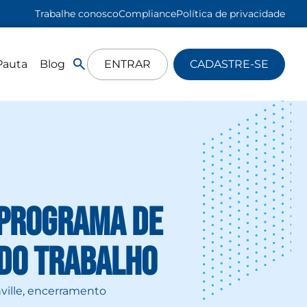
Trabalhe conosco
Compliance
Política de privacidade
Pauta
Blog
ENTRAR
CADASTRE-SE
o Programa de
do Trabalho
nville, encerramento