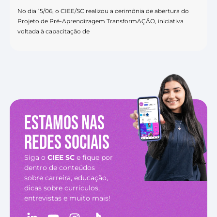
No dia 15/06, o CIEE/SC realizou a cerimônia de abertura do
Projeto de Pré-Aprendizagem TransformAÇÃO, iniciativa
voltada à capacitação de
Estamos nas
redes sociais
Siga o
CIEE SC
e fique por
dentro de conteúdos
sobre carreira, educação,
dicas sobre currículos,
entrevistas e muito mais!