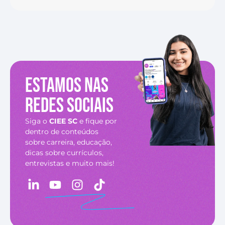
Estamos nas
redes sociais
Siga o
CIEE SC
e fique por
dentro de conteúdos
sobre carreira, educação,
dicas sobre currículos,
entrevistas e muito mais!