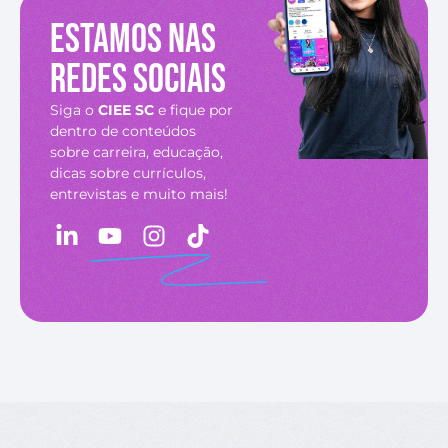
Estamos nas
redes sociais
Siga o
CIEE SC
e fique por
dentro de conteúdos
sobre carreira, educação,
dicas sobre currículos,
entrevistas e muito mais!