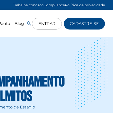
Trabalhe conosco
Compliance
Política de privacidade
Pauta
Blog
ENTRAR
CADASTRE-SE
companhamento
almitos
amento de Estágio