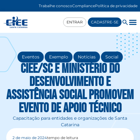
Trabalhe conosco
Compliance
Política de privacidade
ENTRAR
CADASTRE-SE
,
,
,
Eventos
Exemplo
Notícias
Social
CIEE/SC e Ministério do
Desenvolvimento e
Assistência Social promovem
evento de apoio técnico
Capacitação para entidades e organizações de Santa
Catarina
2 de maio de 2024
tempo de leitura