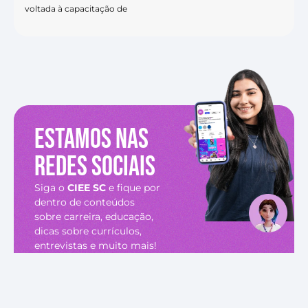
voltada à capacitação de
Estamos nas
redes sociais
Siga o
CIEE SC
e fique por
dentro de conteúdos
sobre carreira, educação,
dicas sobre currículos,
entrevistas e muito mais!