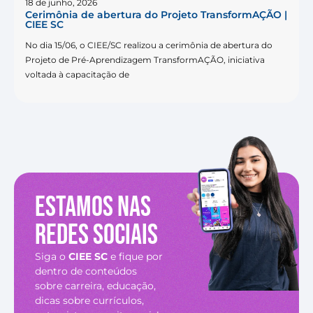
18 de junho, 2026
Cerimônia de abertura do Projeto TransformAÇÃO |
CIEE SC
No dia 15/06, o CIEE/SC realizou a cerimônia de abertura do
Projeto de Pré-Aprendizagem TransformAÇÃO, iniciativa
voltada à capacitação de
Estamos nas
redes sociais
Siga o
CIEE SC
e fique por
dentro de conteúdos
sobre carreira, educação,
dicas sobre currículos,