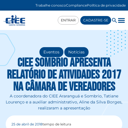
Trabalhe conosco
Compliance
Política de privacidade
ENTRAR
CADASTRE-SE
,
Eventos
Notícias
CIEE Sombrio apresenta
Relatório de Atividades 2017
na Câmara de vereadores
A coordenadora do CIEE Araranguá e Sombrio, Tatiane
Lourenço e a auxiliar administrativo, Aline da Silva Borges,
realizaram a apresentação
25 de abril de 2018
tempo de leitura