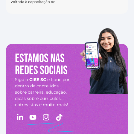
voltada à capacitação de
Estamos nas
redes sociais
Siga o
CIEE SC
e fique por
dentro de conteúdos
sobre carreira, educação,
dicas sobre currículos,
entrevistas e muito mais!