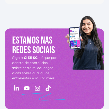
Estamos nas
redes sociais
Siga o
CIEE SC
e fique por
dentro de conteúdos
sobre carreira, educação,
dicas sobre currículos,
entrevistas e muito mais!