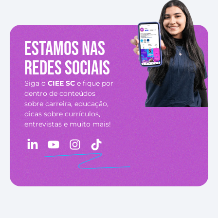
Estamos nas
redes sociais
Siga o
CIEE SC
e fique por
dentro de conteúdos
sobre carreira, educação,
dicas sobre currículos,
entrevistas e muito mais!