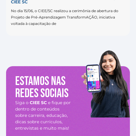
CIEE SC
No dia 15/06, o CIEE/SC realizou a cerimônia de abertura do
Projeto de Pré-Aprendizagem TransformAÇÃO, iniciativa
voltada à capacitação de
Estamos nas
redes sociais
Siga o
CIEE SC
e fique por
dentro de conteúdos
sobre carreira, educação,
dicas sobre currículos,
entrevistas e muito mais!