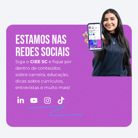
Estamos nas
redes sociais
Siga o
CIEE SC
e fique por
dentro de conteúdos
sobre carreira, educação,
dicas sobre currículos,
entrevistas e muito mais!