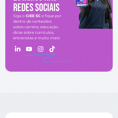
redes sociais
Siga o
CIEE SC
e fique por
dentro de conteúdos
sobre carreira, educação,
dicas sobre currículos,
entrevistas e muito mais!