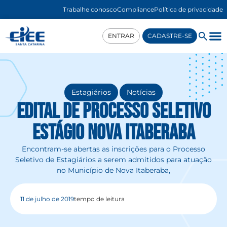
Trabalhe conosco
Compliance
Política de privacidade
ENTRAR
CADASTRE-SE
,
Estagiários
Notícias
EDITAL DE PROCESSO SELETIVO
ESTÁGIO NOVA ITABERABA
Encontram-se abertas as inscrições para o Processo
Seletivo de Estagiários a serem admitidos para atuação
no Município de Nova Itaberaba,
11 de julho de 2019
tempo de leitura