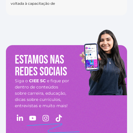
voltada à capacitação de
Estamos nas
redes sociais
Siga o
CIEE SC
e fique por
dentro de conteúdos
sobre carreira, educação,
dicas sobre currículos,
entrevistas e muito mais!