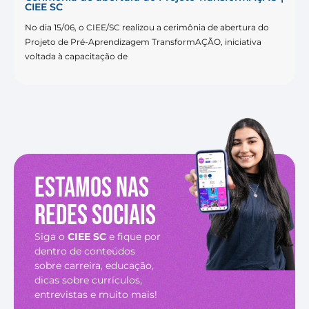
CIEE SC
No dia 15/06, o CIEE/SC realizou a cerimônia de abertura do
Projeto de Pré-Aprendizagem TransformAÇÃO, iniciativa
voltada à capacitação de
Estamos nas
redes sociais
Siga o
CIEE SC
e fique por
dentro de conteúdos
sobre carreira, educação,
dicas sobre currículos,
entrevistas e muito mais!