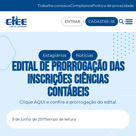
Trabalhe conosco
Compliance
Política de privacidade
ENTRAR
CADASTRE-SE
,
Estagiários
Notícias
Edital de prorrogação das
inscrições Ciências
Contábeis
Clique AQUI e confira a prorrogação do edital.
9 de junho de 2017
tempo de leitura