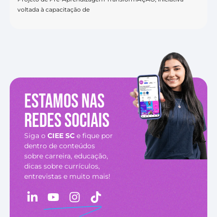
voltada à capacitação de
Estamos nas
redes sociais
Siga o
CIEE SC
e fique por
dentro de conteúdos
sobre carreira, educação,
dicas sobre currículos,
entrevistas e muito mais!