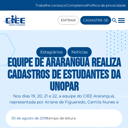
Trabalhe conosco
Compliance
Política de privacidade
ENTRAR
CADASTRE-SE
,
Estagiários
Notícias
Equipe de Araranguá realiza
cadastros de estudantes da
Unopar
Nos dias 19, 20, 21 e 22, a equipe do CIEE Araranguá,
representada por Ariane de Figueredo, Camila Nunes e
30 de agosto de 2019
tempo de leitura