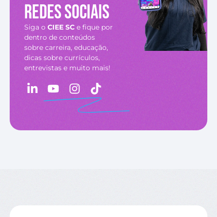
redes sociais
Siga o
CIEE SC
e fique por
dentro de conteúdos
sobre carreira, educação,
dicas sobre currículos,
entrevistas e muito mais!