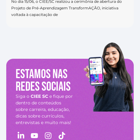
No dia 15/06, o CIEE/SC realizou a cerimônia de abertura do
Projeto de Pré-Aprendizagem TransformAÇÃO, iniciativa
voltada à capacitação de
Estamos nas
redes sociais
Siga o
CIEE SC
e fique por
dentro de conteúdos
sobre carreira, educação,
dicas sobre currículos,
entrevistas e muito mais!