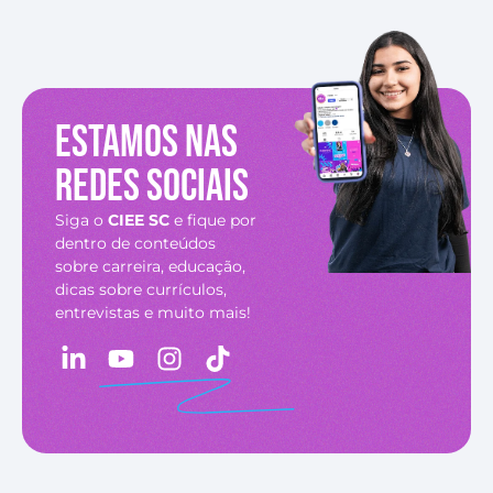
Estamos nas
redes sociais
Siga o
CIEE SC
e fique por
dentro de conteúdos
sobre carreira, educação,
dicas sobre currículos,
entrevistas e muito mais!