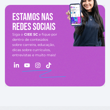
Estamos nas
redes sociais
Siga o
CIEE SC
e fique por
dentro de conteúdos
sobre carreira, educação,
dicas sobre currículos,
entrevistas e muito mais!