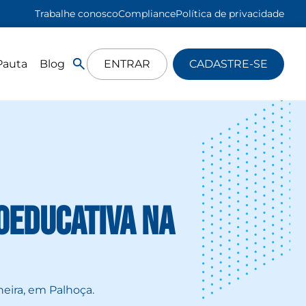
Trabalhe conosco
Compliance
Política de privacidade
Pauta
Blog
ENTRAR
CADASTRE-SE
ioeducativa na
heira, em Palhoça.