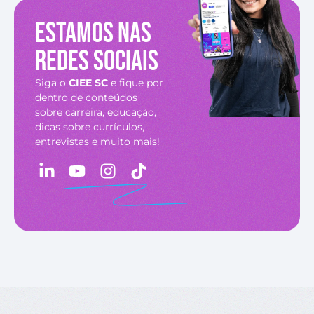
Estamos nas
redes sociais
Siga o
CIEE SC
e fique por
dentro de conteúdos
sobre carreira, educação,
dicas sobre currículos,
entrevistas e muito mais!