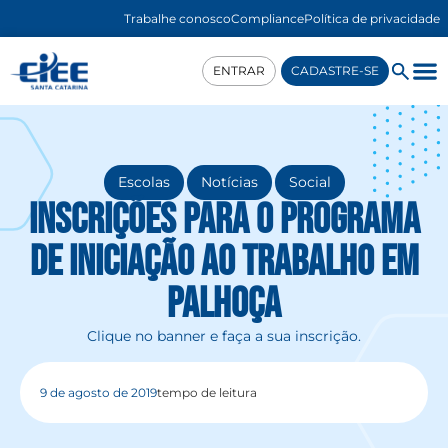
Trabalhe conosco
Compliance
Política de privacidade
ENTRAR
CADASTRE-SE
,
,
Escolas
Notícias
Social
Inscrições para o Programa
de Iniciação ao Trabalho em
Palhoça
Clique no banner e faça a sua inscrição.
9 de agosto de 2019
tempo de leitura