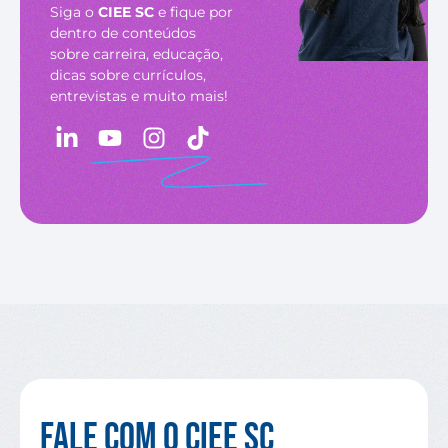
Siga o
CIEE SC
e fique por
dentro de conteúdos
sobre carreira, educação,
dicas sobre currículos,
entrevistas e muito mais!
Fale com o CIEE SC