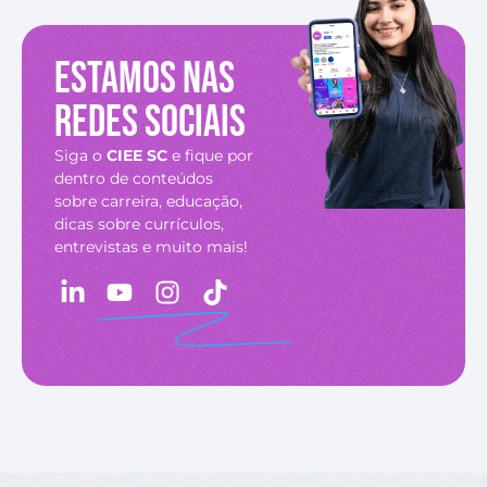
Estamos nas
redes sociais
Siga o
CIEE SC
e fique por
dentro de conteúdos
sobre carreira, educação,
dicas sobre currículos,
entrevistas e muito mais!