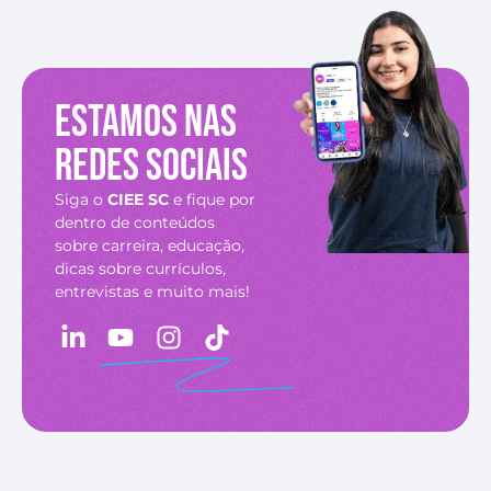
Estamos nas
redes sociais
Siga o
CIEE SC
e fique por
dentro de conteúdos
sobre carreira, educação,
dicas sobre currículos,
entrevistas e muito mais!