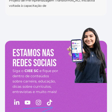
Projeto de Pré-Aprendizagem TransformAÇÃO, iniciativa
voltada à capacitação de
Estamos nas
redes sociais
Siga o
CIEE SC
e fique por
dentro de conteúdos
sobre carreira, educação,
dicas sobre currículos,
entrevistas e muito mais!